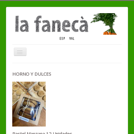
Cambiar
navegación
QUIENES SOMOS
HORNO Y DULCES
TIENDA ECO
CONTACTO
Pastel Manzana 12 Unidades