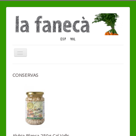
Cambiar
navegación
QUIENES SOMOS
CONSERVAS
TIENDA ECO
CONTACTO
Alubia Blanca 250g Cal Valls