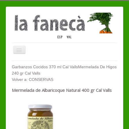
Cambiar
navegación
QUIENES SOMOS
Garbanzos Cocidos 370 ml Cal Valls
Mermelada De Higos
240 gr Cal Valls
TIENDA ECO
Volver a: CONSERVAS
CONTACTO
Mermelada de Albaricoque Natural 400 gr Cal Valls