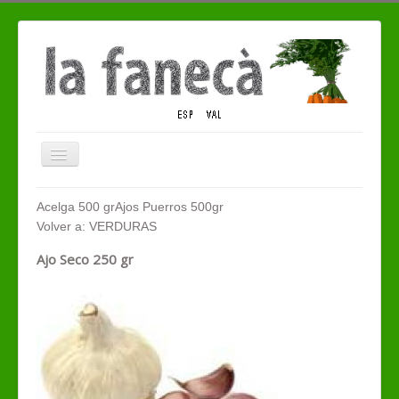
Cambiar
navegación
QUIENES SOMOS
Acelga 500 gr
Ajos Puerros 500gr
Volver a: VERDURAS
TIENDA ECO
Ajo Seco 250 gr
CONTACTO