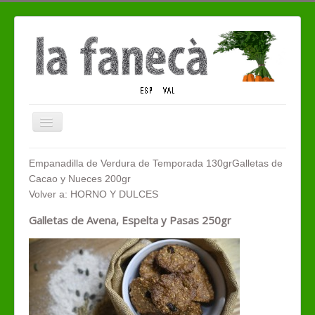
Cambiar
navegación
QUIENES SOMOS
Empanadilla de Verdura de Temporada 130gr
Galletas de
Cacao y Nueces 200gr
TIENDA ECO
Volver a: HORNO Y DULCES
CONTACTO
Galletas de Avena, Espelta y Pasas 250gr