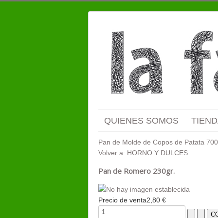
QUIENES SOMOS
TIEND
Pan de Molde de Copos de Patata 700
Volver a: HORNO Y DULCES
Pan de Romero 230gr.
Precio de venta
2,80 €