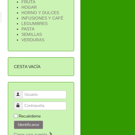
FRUTA
HOGAR
HORNO Y DULCES
INFUSIONES Y CAFÉ
LEGUMBRES
PASTA
SEMILLAS
VERDURAS
CESTA VACÍA
Usuario
Contraseña
Recuérdeme
Identificarse
Crear una cuenta