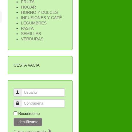
FRUTA
HOGAR
HORNO Y DULCES
INFUSIONES Y CAFÉ
LEGUMBRES
PASTA
SEMILLAS
VERDURAS
CESTA VACÍA
Usuario
Contraseña
Recuérdeme
Identificarse
Crear una cuenta