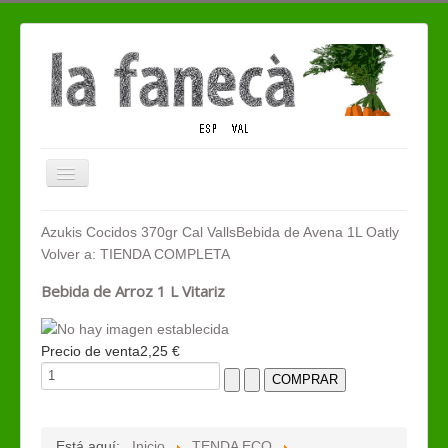
Cambiar
navegación
QUIENES SOMOS
Azukis Cocidos 370gr Cal Valls
Bebida de Avena 1L Oatly
Volver a: TIENDA COMPLETA
TIENDA ECO
Bebida de Arroz 1 L Vitariz
CONTACTO
Precio de venta
2,25 €
Está aquí:
Inicio
TENDA ECO