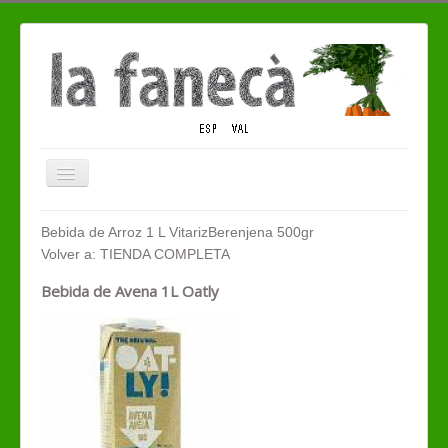
Cambiar
navegación
QUIENES SOMOS
Bebida de Arroz 1 L Vitariz
Berenjena 500gr
Volver a: TIENDA COMPLETA
TIENDA ECO
Bebida de Avena 1L Oatly
CONTACTO